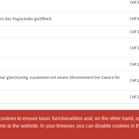
CHF3
st das Yogastudio geöffnet)
CHF9
CHF2
CHF2
CHF2
 nur gleichzeitig zusammen mit einem Abonnement bei Samira für
CHF1
CHF2
ookies to ensure basic functionalities and, on the other hand, o
ookies to ensure basic functionalities and, on the other hand, o
s to the website. In your browser, you can disable cookies in th
s to the website. In your browser, you can disable cookies in th