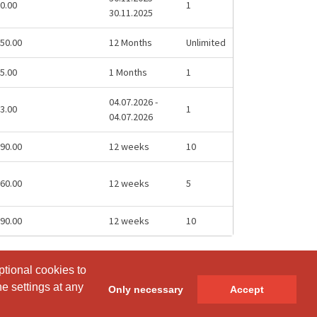
0.00
1
30.11.2025
50.00
12 Months
Unlimited
5.00
1 Months
1
04.07.2026 -
3.00
1
04.07.2026
90.00
12 weeks
10
60.00
12 weeks
5
90.00
12 weeks
10
ptional cookies to
ptional cookies to
e settings at any
e settings at any
Only necessary
Only necessary
Accept
Accept