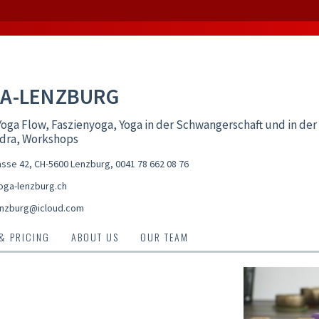
A-LENZBURG
oga Flow, Faszienyoga, Yoga in der Schwangerschaft und in der
idra, Workshops
sse 42, CH-5600 Lenzburg
,
0041 78 662 08 76
ga-lenzburg.ch
nzburg@icloud.com
 & PRICING
ABOUT US
OUR TEAM