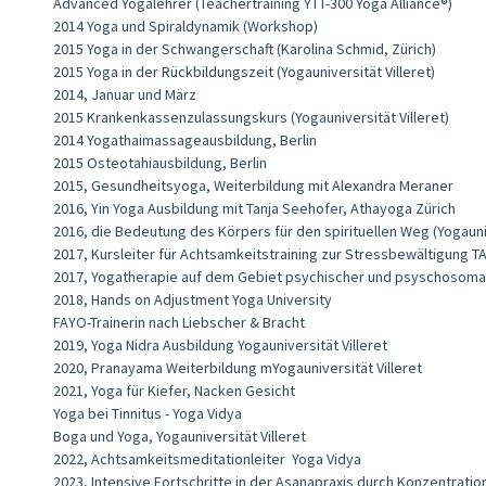
Advanced Yogalehrer (Teachertraining YTT-300 Yoga Alliance®)
2014 Yoga und Spiraldynamik (Workshop)
2015 Yoga in der Schwangerschaft (Karolina Schmid, Zürich)
2015 Yoga in der Rückbildungszeit (Yogauniversität Villeret)
2014, Januar und März
2015 Krankenkassenzulassungskurs (Yogauniversität Villeret)
2014 Yogathaimassageausbildung, Berlin
2015 Osteotahiausbildung, Berlin
2015, Gesundheitsyoga, Weiterbildung mit Alexandra Meraner
2016, Yin Yoga Ausbildung mit Tanja Seehofer, Athayoga Zürich
2016, die Bedeutung des Körpers für den spirituellen Weg (Yogauniv
2017, Kursleiter für Achtsamkeitstraining zur Stressbewältigung T
2017, Yogatherapie auf dem Gebiet psychischer und psyschosoma
2018, Hands on Adjustment Yoga University
FAYO-Trainerin nach Liebscher & Bracht
2019, Yoga Nidra Ausbildung Yogauniversität Villeret
2020, Pranayama Weiterbildung mYogauniversität Villeret
2021, Yoga für Kiefer, Nacken Gesicht
Yoga bei Tinnitus - Yoga Vidya
Boga und Yoga, Yogauniversität Villeret
2022, Achtsamkeitsmeditationleiter Yoga Vidya
2023, Intensive Fortschritte in der Asanapraxis durch Konzentration