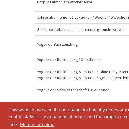
Drop In Lektion am Wochenende
Jahresabonnement 1 Lektionen / Woche (46 Wochen i
Schnupperlektion, kann nur einmal gebucht werden
Yoga i de Badi Lenzburg
Yoga in der Rückbildung 10 Lektionen
Yoga in der Rückbildung 5 Lektionen ohne Baby. Kann
Yoga in der Rückbildung 5 Lektionen gebucht werden.
Yoga in der Schwangerschaft 10 Lektionen
This website uses, on the one hand, technically necessary c
This website uses, on the one hand, technically necessary c
enable statistical evaluations of usage and thus improvement
enable statistical evaluations of usage and thus improvement
time.
time.
More information
More information
© SportsNow® 2026. The Swiss software for your studio.