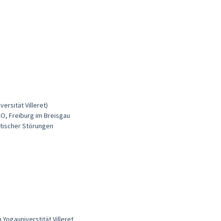
ersität Villeret)
AO, Freiburg im Breisgau
tischer Störungen
 Yogauniverstität Villeret