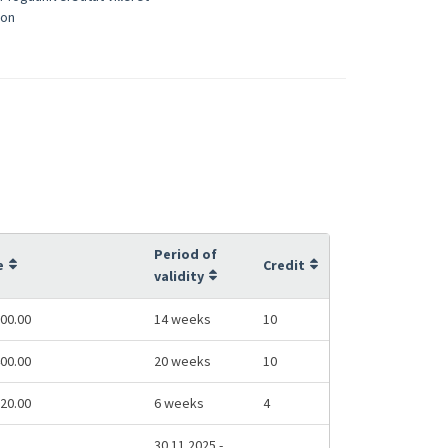
son
Period of
e
Credit
validity
00.00
14 weeks
10
00.00
20 weeks
10
20.00
6 weeks
4
30.11.2025 -