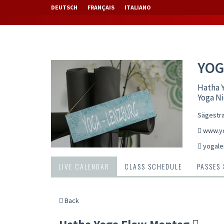
DEUTSCH
FRANÇAIS
ITALIANO
YOG
Hatha Y
Yoga N
Sägestra
www.yo
yogale
LIVE CALENDAR
CLASS SCHEDULE
PASSES
Back