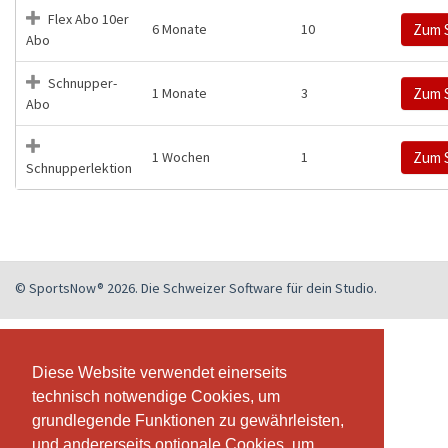
Flex Abo 10er
6 Monate
10
Zum 
Abo
Schnupper-
1 Monate
3
Zum 
Abo
1 Wochen
1
Zum 
Schnupperlektion
© SportsNow® 2026. Die Schweizer Software für dein Studio.
Diese Website verwendet einerseits
Diese Website verwendet einerseits
technisch notwendige Cookies, um
technisch notwendige Cookies, um
grundlegende Funktionen zu gewährleisten,
grundlegende Funktionen zu gewährleisten,
und andererseits optionale Cookies, um
und andererseits optionale Cookies, um