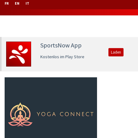
FR
EN
IT
SportsNow App
Laden
Kostenlos im Play Store