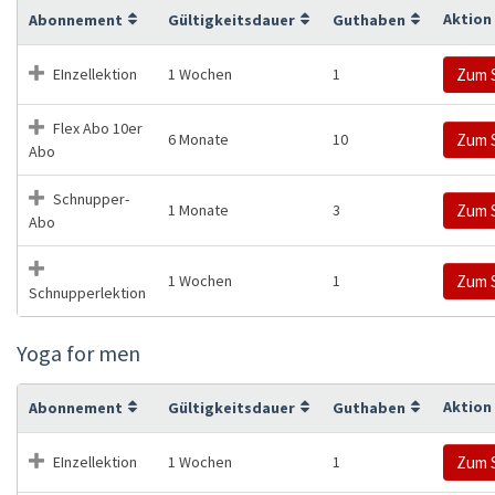
Aktion
Abonnement
Gültigkeitsdauer
Guthaben
EInzellektion
1 Wochen
1
Zum 
Flex Abo 10er
6 Monate
10
Zum 
Abo
Schnupper-
1 Monate
3
Zum 
Abo
1 Wochen
1
Zum 
Schnupperlektion
Yoga for men
Aktion
Abonnement
Gültigkeitsdauer
Guthaben
EInzellektion
1 Wochen
1
Zum 