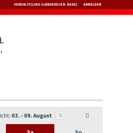
VEREIN CYCLING 3 LÄNDERECK B. BASEL
ANMELDEN
L
it
cht:
03. - 09. August
Sa
So