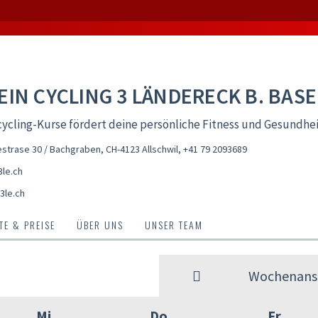
EIN CYCLING 3 LÄNDERECK B. BASE
ycling-Kurse fördert deine persönliche Fitness und Gesundhe
trase 30 / Bachgraben, CH-4123 Allschwil
,
+41 79 2093689
le.ch
3le.ch
E & PREISE
ÜBER UNS
UNSER TEAM
Wochenansi
Mi
Do
Fr