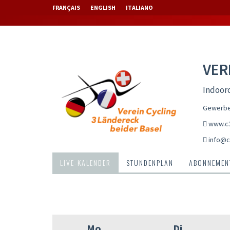
FRANÇAIS
ENGLISH
ITALIANO
VER
Indoorc
Gewerbes
www.c3
info@c
LIVE-KALENDER
STUNDENPLAN
ABONNEMENT
Mo
Di