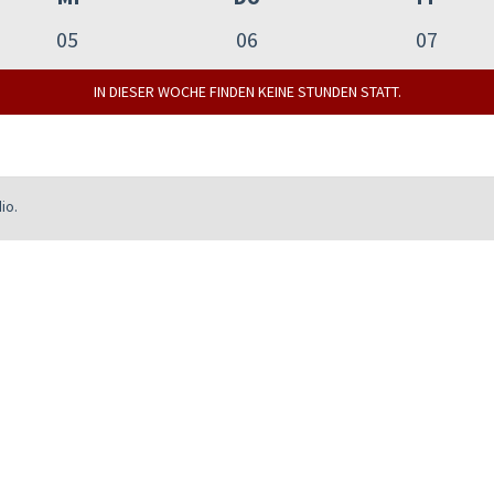
05
06
07
IN DIESER WOCHE FINDEN KEINE STUNDEN STATT.
io.