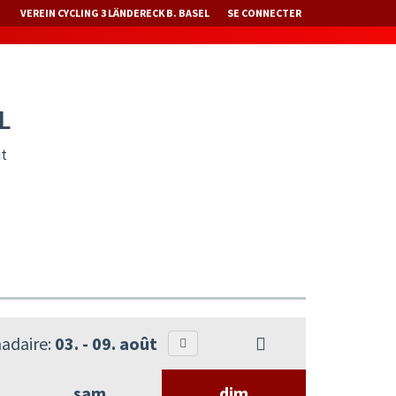
VEREIN CYCLING 3 LÄNDERECK B. BASEL
SE CONNECTER
L
it
adaire:
03. - 09. août
sam
dim