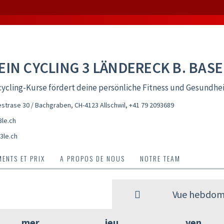
EIN CYCLING 3 LÄNDERECK B. BASE
ycling-Kurse fördert deine persönliche Fitness und Gesundhe
trase 30 / Bachgraben, CH-4123 Allschwil
,
+41 79 2093689
le.ch
3le.ch
ENTS ET PRIX
A PROPOS DE NOUS
NOTRE TEAM
Vue hebdom
mer
jeu
ven