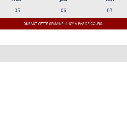
05
06
07
DURANT CETTE SEMAINE, IL N'Y A PAS DE COURS.