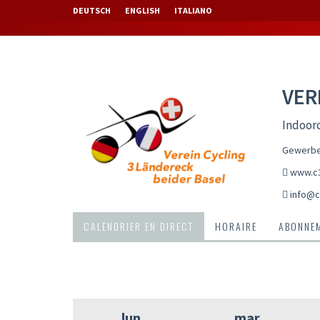
DEUTSCH
ENGLISH
ITALIANO
VER
Indoorc
Gewerbes
www.c3
info@c
CALENDRIER EN DIRECT
HORAIRE
ABONNEM
lun
mar