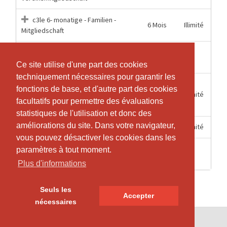
c3le 6- monatige - Familien -
6 Mois
Illimité
Mitgliedschaft
1
1
c3le Einzelstunde
Heures
Ce site utilise d'une part des cookies
Ce site utilise d'une part des cookies
techniquement nécessaires pour garantir les
techniquement nécessaires pour garantir les
c3le Jahres "KombiPlus"
fonctions de base, et d'autre part des cookies
fonctions de base, et d'autre part des cookies
12 Mois
Illimité
Mitgliedschaft c3le und Van der Merwe
facultatifs pour permettre des évaluations
facultatifs pour permettre des évaluations
Center
statistiques de l'utilisation et donc des
statistiques de l'utilisation et donc des
améliorations du site. Dans votre navigateur,
améliorations du site. Dans votre navigateur,
12 Mois
Illimité
c3le Jahres Vereinsmitgliedschaft
vous pouvez désactiver les cookies dans les
vous pouvez désactiver les cookies dans les
2
paramètres à tout moment.
paramètres à tout moment.
1
c3le Probetraining
Heures
Plus d'informations
Plus d'informations
Seuls les
Seuls les
Accepter
Accepter
nécessaires
nécessaires
© SportsNow® 2026. Le logiciel suisse pour ton studio.