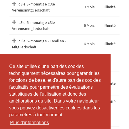
c3le 3- monatige c3le
3 Mois
Illimité
Vereinsmitgliedschaft
c3le 6- monatige c3le
6 Mois
Illimité
Vereinsmitgliedschaft
c3le 6- monatige - Familien -
6 Mois
Illimité
Mitgliedschaft
1
1
c3le Einzelstunde
Heures
Ce site utilise d'une part des cookies
Ce site utilise d'une part des cookies
techniquement nécessaires pour garantir les
techniquement nécessaires pour garantir les
c3le Jahres "KombiPlus"
fonctions de base, et d'autre part des cookies
fonctions de base, et d'autre part des cookies
12 Mois
Illimité
Mitgliedschaft c3le und Van der Merwe
facultatifs pour permettre des évaluations
facultatifs pour permettre des évaluations
Center
statistiques de l'utilisation et donc des
statistiques de l'utilisation et donc des
améliorations du site. Dans votre navigateur,
améliorations du site. Dans votre navigateur,
12 Mois
Illimité
c3le Jahres Vereinsmitgliedschaft
vous pouvez désactiver les cookies dans les
vous pouvez désactiver les cookies dans les
2
paramètres à tout moment.
paramètres à tout moment.
1
c3le Probetraining
Heures
Plus d'informations
Plus d'informations