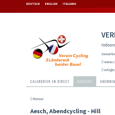
DEUTSCH
ENGLISH
ITALIANO
VER
Indoorc
Gewerbes
www.c3
info@c
CALENDRIER EN DIRECT
HORAIRE
ABONNEM
Retour
Aesch, Abendcycling - Hill