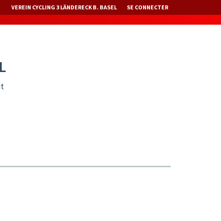
VEREIN CYCLING 3 LÄNDERECK B. BASEL
SE CONNECTER
L
it