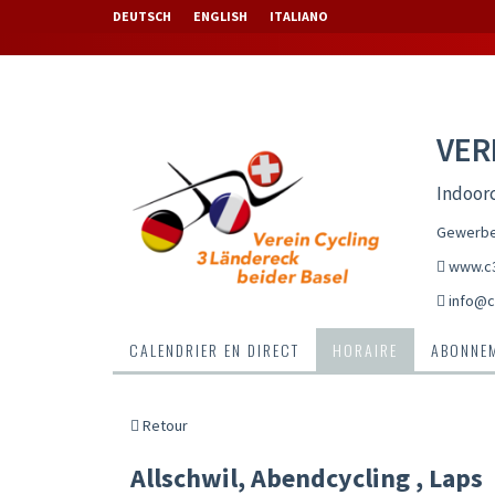
DEUTSCH
ENGLISH
ITALIANO
VER
Indoorc
Gewerbes
www.c3
info@c
CALENDRIER EN DIRECT
HORAIRE
ABONNEM
Retour
Allschwil, Abendcycling , Laps