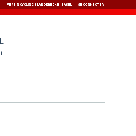
VEREIN CYCLING 3 LÄNDERECK B. BASEL
SE CONNECTER
L
it