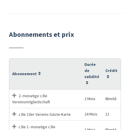
Abonnements et prix
Durée
de
Crédit
Abonnement
validité
2- monatige c3le
2 Mois
Illimité
Vereinsmitgliedschaft
24 Mois
11
c3le 10er Vereins-Gäste-Karte
c3le 1- monatige c3le
1 Mois
Illimité