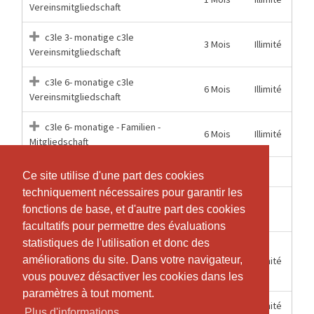
Vereinsmitgliedschaft
c3le 3- monatige c3le
3 Mois
Illimité
Vereinsmitgliedschaft
c3le 6- monatige c3le
6 Mois
Illimité
Vereinsmitgliedschaft
c3le 6- monatige - Familien -
6 Mois
Illimité
Mitgliedschaft
12 Mois
1
c3le Doppelstunde
Ce site utilise d'une part des cookies
Ce site utilise d'une part des cookies
techniquement nécessaires pour garantir les
techniquement nécessaires pour garantir les
c3le Doppelstunde (10
12 Mois
11
fonctions de base, et d'autre part des cookies
fonctions de base, et d'autre part des cookies
Doppelstunden +1 Doppelstunde)
facultatifs pour permettre des évaluations
facultatifs pour permettre des évaluations
statistiques de l'utilisation et donc des
statistiques de l'utilisation et donc des
c3le Jahres "KombiPlus"
améliorations du site. Dans votre navigateur,
améliorations du site. Dans votre navigateur,
12 Mois
Illimité
Mitgliedschaft c3le und Van der Merwe
Center
vous pouvez désactiver les cookies dans les
vous pouvez désactiver les cookies dans les
paramètres à tout moment.
paramètres à tout moment.
12 Mois
Illimité
c3le Jahres Vereinsmitgliedschaft
Plus d'informations
Plus d'informations