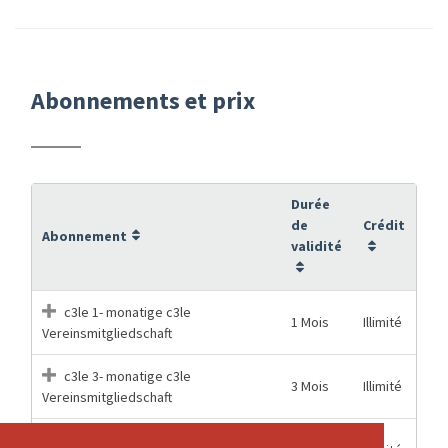
Abonnements et prix
Durée
de
Crédit
Abonnement
validité
c3le 1- monatige c3le
1 Mois
Illimité
Vereinsmitgliedschaft
c3le 3- monatige c3le
3 Mois
Illimité
Vereinsmitgliedschaft
c3le 6- monatige c3le