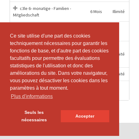
c3le 6- monatige - Familien -
6 Mois
Illimité
Mitgliedschaft
1
1
c3le Einzelstunde
Heures
Ce site utilise d'une part des cookies
Ce site utilise d'une part des cookies
techniquement nécessaires pour garantir les
techniquement nécessaires pour garantir les
c3le Jahres "KombiPlus"
fonctions de base, et d'autre part des cookies
fonctions de base, et d'autre part des cookies
12 Mois
Illimité
Mitgliedschaft c3le und Van der Merwe
facultatifs pour permettre des évaluations
facultatifs pour permettre des évaluations
Center
statistiques de l'utilisation et donc des
statistiques de l'utilisation et donc des
améliorations du site. Dans votre navigateur,
améliorations du site. Dans votre navigateur,
12 Mois
Illimité
c3le Jahres Vereinsmitgliedschaft
vous pouvez désactiver les cookies dans les
vous pouvez désactiver les cookies dans les
2
paramètres à tout moment.
paramètres à tout moment.
1
c3le Probetraining
Heures
Plus d'informations
Plus d'informations
Seuls les
Seuls les
Accepter
Accepter
nécessaires
nécessaires
© SportsNow® 2026. Le logiciel suisse pour ton studio.