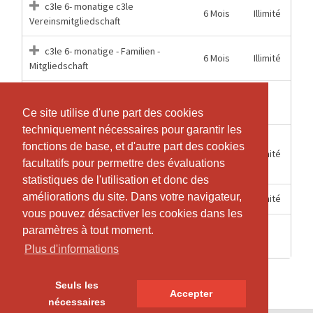
c3le 6- monatige c3le
6 Mois
Illimité
Vereinsmitgliedschaft
c3le 6- monatige - Familien -
6 Mois
Illimité
Mitgliedschaft
1
1
c3le Einzelstunde
Heures
Ce site utilise d'une part des cookies
Ce site utilise d'une part des cookies
techniquement nécessaires pour garantir les
techniquement nécessaires pour garantir les
c3le Jahres "KombiPlus"
fonctions de base, et d'autre part des cookies
fonctions de base, et d'autre part des cookies
12 Mois
Illimité
Mitgliedschaft c3le und Van der Merwe
facultatifs pour permettre des évaluations
facultatifs pour permettre des évaluations
Center
statistiques de l'utilisation et donc des
statistiques de l'utilisation et donc des
améliorations du site. Dans votre navigateur,
améliorations du site. Dans votre navigateur,
12 Mois
Illimité
c3le Jahres Vereinsmitgliedschaft
vous pouvez désactiver les cookies dans les
vous pouvez désactiver les cookies dans les
2
paramètres à tout moment.
paramètres à tout moment.
1
c3le Probetraining
Heures
Plus d'informations
Plus d'informations
Seuls les
Seuls les
Accepter
Accepter
nécessaires
nécessaires