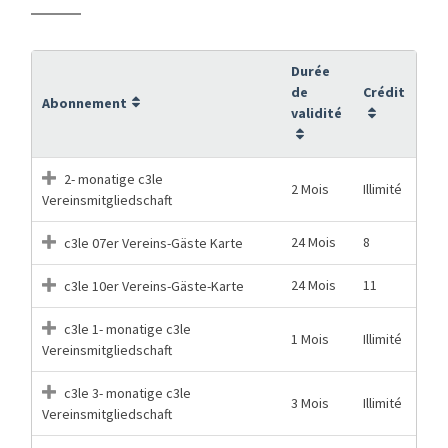
Durée
de
Crédit
Abonnement
validité
2- monatige c3le
2 Mois
Illimité
Vereinsmitgliedschaft
24 Mois
8
c3le 07er Vereins-Gäste Karte
24 Mois
11
c3le 10er Vereins-Gäste-Karte
c3le 1- monatige c3le
1 Mois
Illimité
Vereinsmitgliedschaft
c3le 3- monatige c3le
3 Mois
Illimité
Vereinsmitgliedschaft