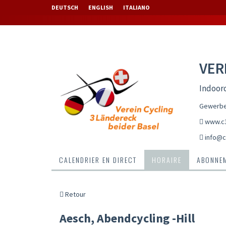
DEUTSCH
ENGLISH
ITALIANO
VER
Indoorc
Gewerbes
www.c3
info@c
CALENDRIER EN DIRECT
HORAIRE
ABONNEM
Retour
Aesch, Abendcycling -Hill