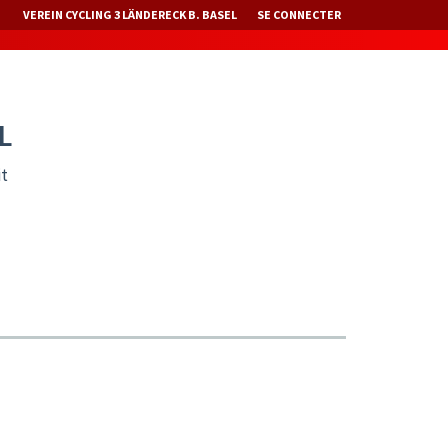
VEREIN CYCLING 3 LÄNDERECK B. BASEL
SE CONNECTER
L
it