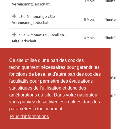
3 Mois
Illimité
Vereinsmitgliedschaft
c3le 6- monatige c3le
6 Mois
Illimité
Vereinsmitgliedschaft
c3le 6- monatige - Familien -
6 Mois
Illimité
Mitgliedschaft
1
1
c3le Einzelstunde
Heures
Ce site utilise d'une part des cookies
Ce site utilise d'une part des cookies
techniquement nécessaires pour garantir les
techniquement nécessaires pour garantir les
c3le Jahres "KombiPlus"
fonctions de base, et d'autre part des cookies
fonctions de base, et d'autre part des cookies
12 Mois
Illimité
Mitgliedschaft c3le und Van der Merwe
facultatifs pour permettre des évaluations
facultatifs pour permettre des évaluations
Center
statistiques de l'utilisation et donc des
statistiques de l'utilisation et donc des
améliorations du site. Dans votre navigateur,
améliorations du site. Dans votre navigateur,
12 Mois
Illimité
c3le Jahres Vereinsmitgliedschaft
vous pouvez désactiver les cookies dans les
vous pouvez désactiver les cookies dans les
2
paramètres à tout moment.
paramètres à tout moment.
1
c3le Probetraining
Heures
Plus d'informations
Plus d'informations