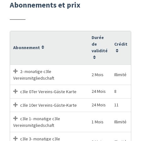
Abonnements et prix
Durée
de
Crédit
Abonnement
validité
2- monatige c3le
2 Mois
Illimité
Vereinsmitgliedschaft
24 Mois
8
c3le 07er Vereins-Gäste Karte
24 Mois
11
c3le 10er Vereins-Gäste-Karte
c3le 1- monatige c3le
1 Mois
Illimité
Vereinsmitgliedschaft
c3le 3- monatige c3le