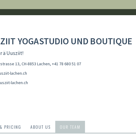
ZIIT YOGASTUDIO UND BOUTIQUE
r ä Uusziit!
erstrasse 13, CH-8853 Lachen
,
+41 78 680 51 07
sziit-lachen.ch
usziit-lachen.ch
 & PRICING
ABOUT US
OUR TEAM