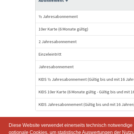
Abonnement
½ Jahresabonnement
10er Karte (6 Monate gültig)
2 Jahresabonnement
Einzeleintritt
Jahresabonnement
KIDS ½ Jahresabonnement (Gültig bis und mit 16 Jahr
KIDS 10er Karte (6 Monate gültig - Gültig bis und mit 1
KIDS Jahresabonnement (Gültig bis und mit 16 Jahren
Diese Website verwendet einerseits technisch notwendige
Diese Website verwendet einerseits technisch notwendige
optionale Cookies, um statistische Auswertungen der Nutz
optionale Cookies, um statistische Auswertungen der Nutz