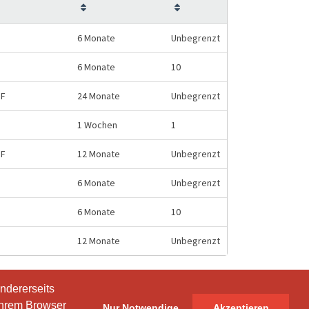
6 Monate
Unbegrenzt
6 Monate
10
HF
24 Monate
Unbegrenzt
1 Wochen
1
HF
12 Monate
Unbegrenzt
6 Monate
Unbegrenzt
6 Monate
10
12 Monate
Unbegrenzt
ndererseits
ndererseits
Ihrem Browser
Ihrem Browser
Nur Notwendige
Nur Notwendige
Akzeptieren
Akzeptieren