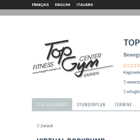
FRANÇAIS
ENGLISH
ITALIANO
TOP
Bewegun
Kägiswil
www.to
info@t
LIVE-KALENDER
STUNDENPLAN
TERMINE
Zurück