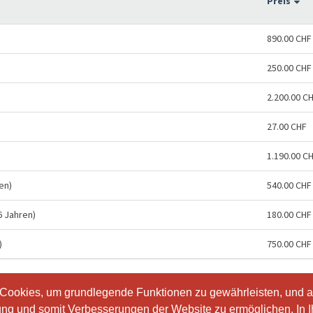
Preis
890.00 CHF
250.00 CHF
2.200.00 C
27.00 CHF
1.190.00 C
en)
540.00 CHF
6 Jahren)
180.00 CHF
)
750.00 CHF
 Cookies, um grundlegende Funktionen zu gewährleisten, und a
 Cookies, um grundlegende Funktionen zu gewährleisten, und a
ung und somit Verbesserungen der Website zu ermöglichen. In 
ung und somit Verbesserungen der Website zu ermöglichen. In 