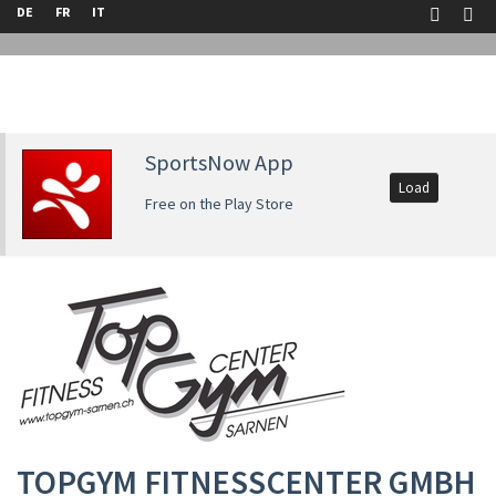
DE
FR
IT
SportsNow App
Load
Free on the Play Store
TOPGYM FITNESSCENTER GMBH