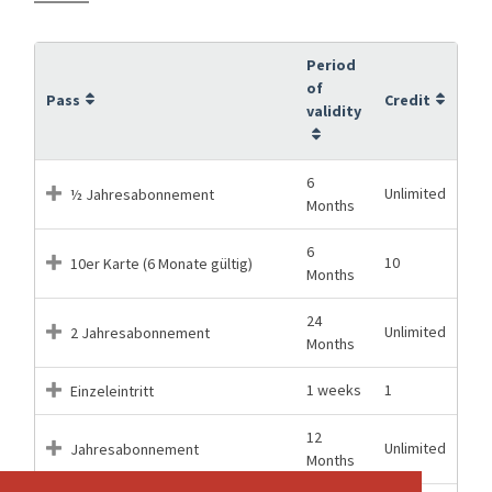
Period
of
Pass
Credit
validity
6
Unlimited
½ Jahresabonnement
Months
6
10
10er Karte (6 Monate gültig)
Months
24
Unlimited
2 Jahresabonnement
Months
1 weeks
1
Einzeleintritt
12
Unlimited
Jahresabonnement
Months