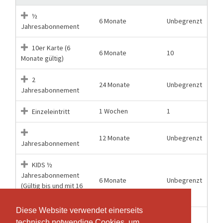
½
6 Monate
Unbegrenzt
Jahresabonnement
10er Karte (6
6 Monate
10
Monate gültig)
2
24 Monate
Unbegrenzt
Jahresabonnement
1 Wochen
1
Einzeleintritt
12 Monate
Unbegrenzt
Jahresabonnement
KIDS ½
Jahresabonnement
6 Monate
Unbegrenzt
(Gültig bis und mit 16
Jahren)
Diese Website verwendet einerseits
Diese Website verwendet einerseits
KIDS 10er Karte (6
technisch notwendige Cookies, um
technisch notwendige Cookies, um