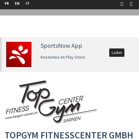
FR
EN
IT
SportsNow App
Laden
Kostenlos im Play Store
TOPGYM FITNESSCENTER GMBH