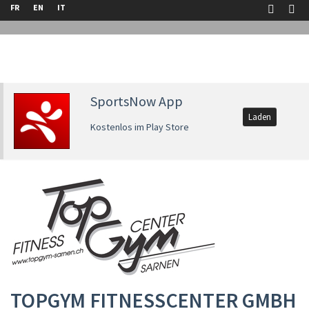
FR
EN
IT
SportsNow App
Laden
Kostenlos im Play Store
TOPGYM FITNESSCENTER GMBH