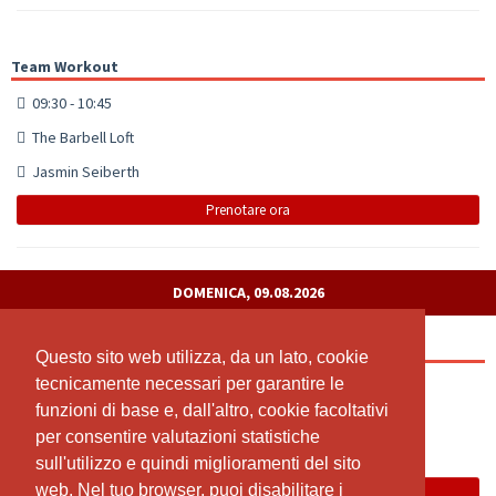
Team Workout
09:30 - 10:45
The Barbell Loft
Jasmin Seiberth
Prenotare ora
DOMENICA, 09.08.2026
Open Gym Check-in
Questo sito web utilizza, da un lato, cookie
Questo sito web utilizza, da un lato, cookie
tecnicamente necessari per garantire le
tecnicamente necessari per garantire le
00:00 - 23:55
funzioni di base e, dall'altro, cookie facoltativi
funzioni di base e, dall'altro, cookie facoltativi
Suhr
per consentire valutazioni statistiche
per consentire valutazioni statistiche
The Barbell LOFT
sull'utilizzo e quindi miglioramenti del sito
sull'utilizzo e quindi miglioramenti del sito
web. Nel tuo browser, puoi disabilitare i
web. Nel tuo browser, puoi disabilitare i
Prenotare ora