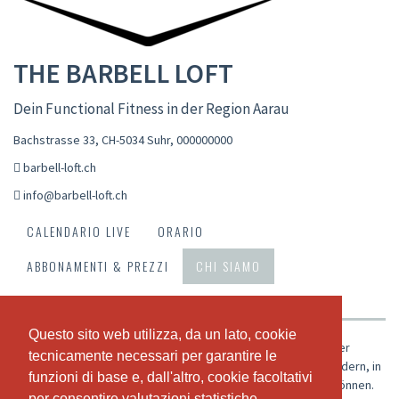
THE BARBELL LOFT
Dein Functional Fitness in der Region Aarau
Bachstrasse 33, CH-5034 Suhr
,
000000000
barbell-loft.ch
info@barbell-loft.ch
CALENDARIO LIVE
ORARIO
ABBONAMENTI & PREZZI
CHI SIAMO
IL NOSTRO TEAM
Questo sito web utilizza, da un lato, cookie
Questo sito web utilizza, da un lato, cookie
Das Barbell Loft - deine Anlaufstelle für Functional Fitness in der
tecnicamente necessari per garantire le
tecnicamente necessari per garantire le
Region Aarau. Unsere Mission ist es, eine Gemeinschaft zu fördern, in
funzioni di base e, dall'altro, cookie facoltativi
funzioni di base e, dall'altro, cookie facoltativi
der Fitnessbegeisterte aller Leistungsstufen sich entfalten können.
per consentire valutazioni statistiche
per consentire valutazioni statistiche