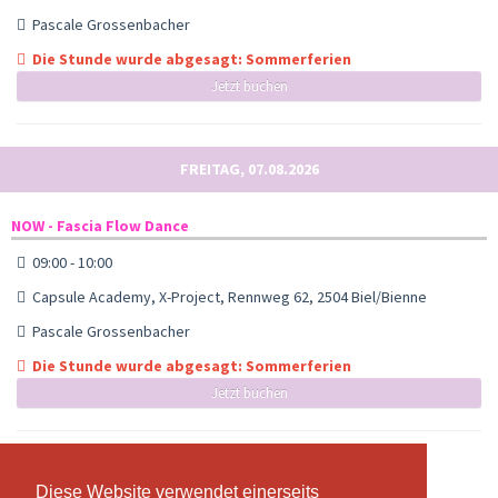
Pascale Grossenbacher
Die Stunde wurde abgesagt: Sommerferien
Jetzt buchen
FREITAG, 07.08.2026
NOW - Fascia Flow Dance
09:00 - 10:00
Capsule Academy, X-Project, Rennweg 62, 2504 Biel/Bienne
Pascale Grossenbacher
Die Stunde wurde abgesagt: Sommerferien
Jetzt buchen
NOW - Pilatesflows 60+
Diese Website verwendet einerseits
Diese Website verwendet einerseits