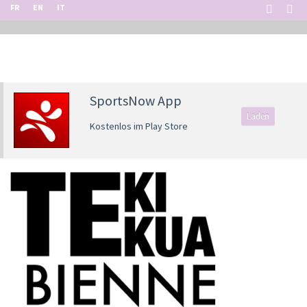
FR
EN
IT
SportsNow App
Laden
Kostenlos im Play Store