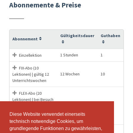
Abonnemente & Preise
Gültigkeitsdauer
Guthaben
Abonnement
1 Stunden
1
Einzellektion
FIX-Abo (10
12 Wochen
10
Lektionen) | gültig 12
Unterrichtswochen
FLEX-Abo (20
Lektionen) | bei Besuch
12 Wochen
20
v. 2 Lekt. pro Woche |
gültig 12
Diese Website verwendet einerseits
Diese Website verwendet einerseits
Unterrichtswochen
technisch notwendige Cookies, um
technisch notwendige Cookies, um
grundlegende Funktionen zu gewährleisten,
grundlegende Funktionen zu gewährleisten,
FLOW-Abo 19