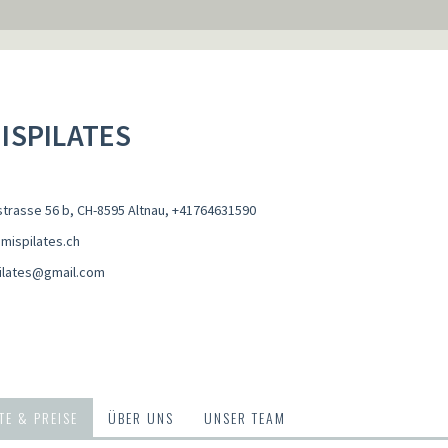
ISPILATES
trasse 56 b, CH-8595 Altnau
,
+41764631590
mispilates.ch
ilates@gmail.com
E & PREISE
ÜBER UNS
UNSER TEAM