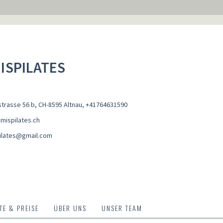
ISPILATES
trasse 56 b, CH-8595 Altnau
,
+41764631590
mispilates.ch
ilates@gmail.com
E & PREISE
ÜBER UNS
UNSER TEAM