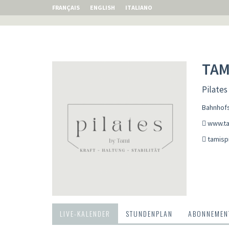
FRANÇAIS
ENGLISH
ITALIANO
TAM
Pilates
Bahnhofs
www.ta
tamisp
LIVE-KALENDER
STUNDENPLAN
ABONNEMENT