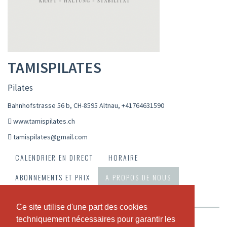
TAMISPILATES
Pilates
Bahnhofstrasse 56 b, CH-8595 Altnau
,
+41764631590
www.tamispilates.ch
tamispilates@gmail.com
CALENDRIER EN DIRECT
HORAIRE
ABONNEMENTS ET PRIX
A PROPOS DE NOUS
NOTRE TEAM
Ce site utilise d'une part des cookies
Ce site utilise d'une part des cookies
techniquement nécessaires pour garantir les
techniquement nécessaires pour garantir les
Bei tamispilates findest du klassisches Pilates auf der Matte.