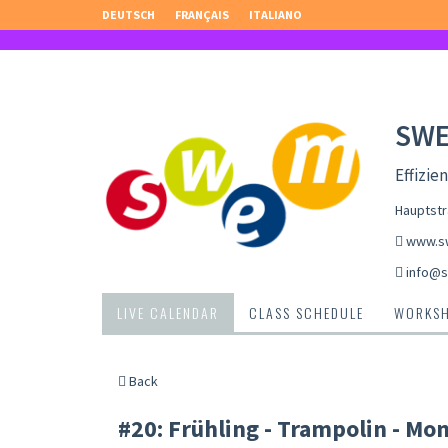
DEUTSCH
FRANÇAIS
ITALIANO
SW
Effizie
Hauptstr
www.s
info@
LIVE CALENDAR
CLASS SCHEDULE
WORKS
Back
#20: Frühling - Trampolin - Mo