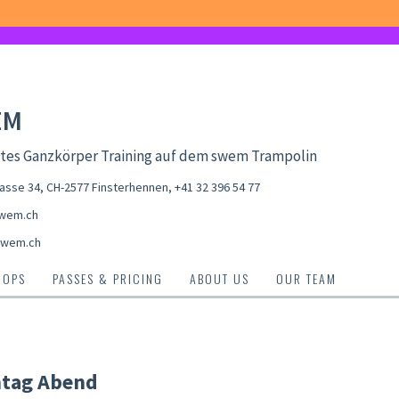
EM
ntes Ganzkörper Training auf dem swem Trampolin
asse 34, CH-2577 Finsterhennen
,
+41 32 396 54 77
wem.ch
swem.ch
HOPS
PASSES & PRICING
ABOUT US
OUR TEAM
ntag Abend