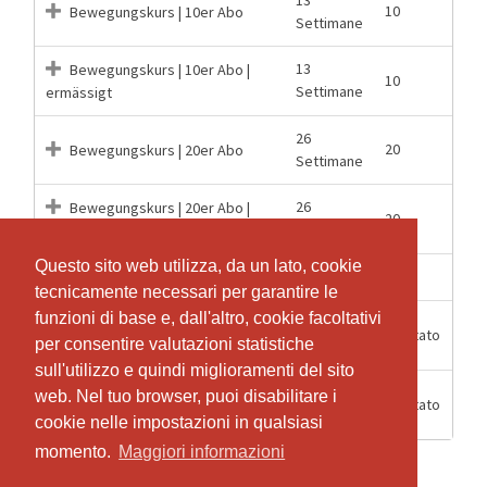
10
Bewegungskurs | 10er Abo
Settimane
13
Bewegungskurs | 10er Abo |
10
Settimane
ermässigt
26
20
Bewegungskurs | 20er Abo
Settimane
26
Bewegungskurs | 20er Abo |
20
Settimane
ermässigt
Questo sito web utilizza, da un lato, cookie
Questo sito web utilizza, da un lato, cookie
1 Mesi
1
Bewegungskurs | Drop-in
tecnicamente necessari per garantire le
tecnicamente necessari per garantire le
funzioni di base e, dall'altro, cookie facoltativi
funzioni di base e, dall'altro, cookie facoltativi
Mitgliedschaft | Unlimited | 1
12 Mesi
Illimitato
per consentire valutazioni statistiche
per consentire valutazioni statistiche
Jahr
sull'utilizzo e quindi miglioramenti del sito
sull'utilizzo e quindi miglioramenti del sito
Mitgliedschaft | Unlimited | 6
web. Nel tuo browser, puoi disabilitare i
web. Nel tuo browser, puoi disabilitare i
6 Mesi
Illimitato
Monate
cookie nelle impostazioni in qualsiasi
cookie nelle impostazioni in qualsiasi
momento.
momento.
Maggiori informazioni
Maggiori informazioni