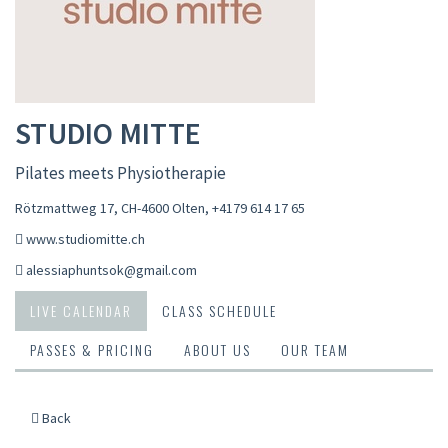
STUDIO MITTE
Pilates meets Physiotherapie
Rötzmattweg 17, CH-4600 Olten
,
+4179 614 17 65
www.studiomitte.ch
alessiaphuntsok@gmail.com
LIVE CALENDAR
CLASS SCHEDULE
PASSES & PRICING
ABOUT US
OUR TEAM
Back