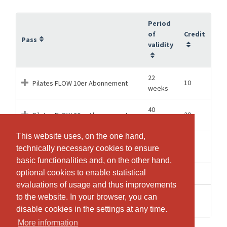
Period
of
Credit
Pass
validity
22
10
Pilates FLOW 10er Abonnement
weeks
40
20
Pilates FLOW 20er Abonnement
weeks
This website uses, on the one hand,
This website uses, on the one hand,
12
5
Pilates FLOW 5er Abonnement
technically necessary cookies to ensure
technically necessary cookies to ensure
weeks
basic functionalities and, on the other hand,
basic functionalities and, on the other hand,
optional cookies to enable statistical
optional cookies to enable statistical
4 weeks
1
Pilates FLOW Einzellektion
evaluations of usage and thus improvements
evaluations of usage and thus improvements
Pilates FLOW Schnupperstunde
to the website. In your browser, you can
to the website. In your browser, you can
3 weeks
1
(nur einmalig buchbar)
disable cookies in the settings at any time.
disable cookies in the settings at any time.
More information
More information