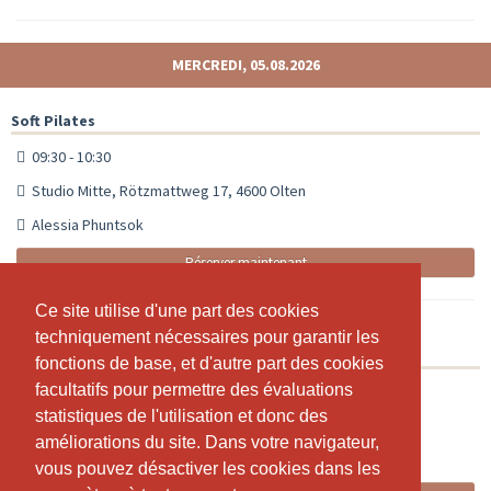
MERCREDI, 05.08.2026
Soft Pilates
09:30 - 10:30
Studio Mitte, Rötzmattweg 17, 4600 Olten
Alessia Phuntsok
Réserver maintenant
Ce site utilise d'une part des cookies
Ce site utilise d'une part des cookies
techniquement nécessaires pour garantir les
techniquement nécessaires pour garantir les
Pilates Wednesday Flow
fonctions de base, et d'autre part des cookies
fonctions de base, et d'autre part des cookies
facultatifs pour permettre des évaluations
facultatifs pour permettre des évaluations
20:00 - 21:00
statistiques de l'utilisation et donc des
statistiques de l'utilisation et donc des
Pilatesstudio Rötzmattweg 17, 4600 Olten
améliorations du site. Dans votre navigateur,
améliorations du site. Dans votre navigateur,
Alessia Phuntsok
vous pouvez désactiver les cookies dans les
vous pouvez désactiver les cookies dans les