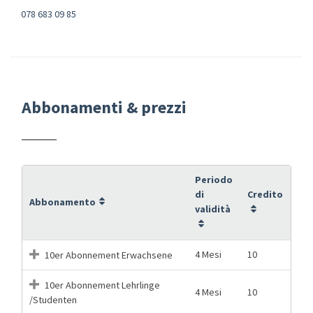
078 683 09 85
Abbonamenti & prezzi
Periodo
di
Credito
Abbonamento
validità
4 Mesi
10
10er Abonnement Erwachsene
10er Abonnement Lehrlinge
4 Mesi
10
/Studenten