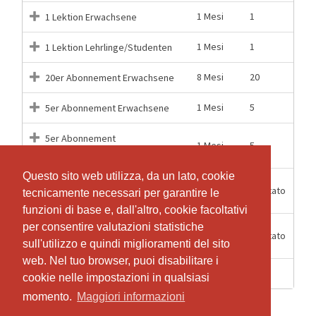
1 Mesi
1
1 Lektion Erwachsene
1 Mesi
1
1 Lektion Lehrlinge/Studenten
8 Mesi
20
20er Abonnement Erwachsene
1 Mesi
5
5er Abonnement Erwachsene
5er Abonnement
1 Mesi
5
Lehrlinge/Studenten
Questo sito web utilizza, da un lato, cookie
Questo sito web utilizza, da un lato, cookie
Monatsabo unlimited
1 Mesi
Illimitato
tecnicamente necessari per garantire le
tecnicamente necessari per garantire le
Erwachsene
funzioni di base e, dall'altro, cookie facoltativi
funzioni di base e, dall'altro, cookie facoltativi
per consentire valutazioni statistiche
per consentire valutazioni statistiche
Monatsabo unlimited
1 Mesi
Illimitato
Lehrlinge/Studenten
sull'utilizzo e quindi miglioramenti del sito
sull'utilizzo e quindi miglioramenti del sito
web. Nel tuo browser, puoi disabilitare i
web. Nel tuo browser, puoi disabilitare i
1 Lezioni
1
Schnupperlektion
cookie nelle impostazioni in qualsiasi
cookie nelle impostazioni in qualsiasi
momento.
momento.
Maggiori informazioni
Maggiori informazioni