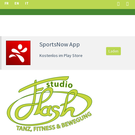
FR
EN
IT
SportsNow App
Laden
Kostenlos im Play Store