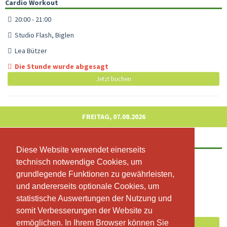
Cardio Workout
20:00 - 21:00
Studio Flash, Biglen
Lea Bützer
Die Stunde wurde abgesagt
Jetzt buchen
FREITAG, 07.08.2026
Pump (Langhanteltraining)
Diese Website verwendet einerseits
Diese Website verwendet einerseits
19:00 - 20:00
technisch notwendige Cookies, um
technisch notwendige Cookies, um
grundlegende Funktionen zu gewährleisten,
grundlegende Funktionen zu gewährleisten,
Studio Flash
und andererseits optionale Cookies, um
und andererseits optionale Cookies, um
Miriam Hak
statistische Auswertungen der Nutzung und
statistische Auswertungen der Nutzung und
Freie Plätze: 11
somit Verbesserungen der Website zu
somit Verbesserungen der Website zu
ermöglichen. In Ihrem Browser können Sie
ermöglichen. In Ihrem Browser können Sie
Jetzt buchen