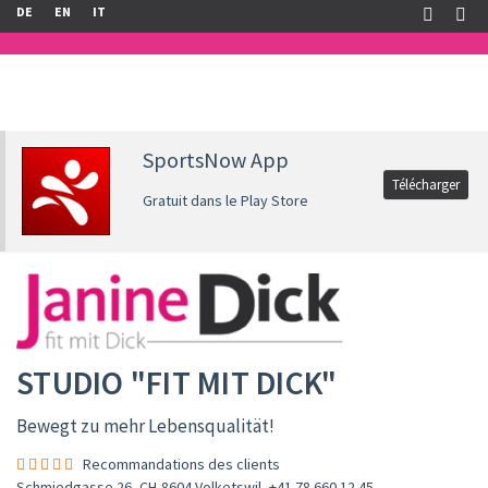
DE
EN
IT
SportsNow App
Télécharger
Gratuit dans le Play Store
STUDIO "FIT MIT DICK"
Bewegt zu mehr Lebensqualität!
Recommandations des clients
Schmiedgasse 26, CH-8604 Volketswil
,
+41 78 660 12 45