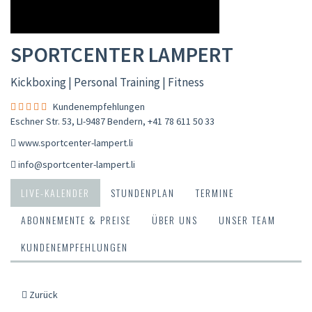
SPORTCENTER LAMPERT
Kickboxing | Personal Training | Fitness
Kundenempfehlungen
Eschner Str. 53, LI-9487 Bendern
,
+41 78 611 50 33
www.sportcenter-lampert.li
info@sportcenter-lampert.li
LIVE-KALENDER
STUNDENPLAN
TERMINE
ABONNEMENTE & PREISE
ÜBER UNS
UNSER TEAM
KUNDENEMPFEHLUNGEN
Zurück