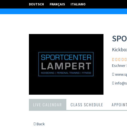
DEUTSCH
FRANÇAIS
ITALIANO
SPO
Kickbox
Eschner S
www.sp
info@s
LIVE CALENDAR
CLASS SCHEDULE
APPOIN
Back