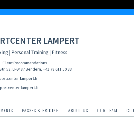
RTCENTER LAMPERT
ing | Personal Training | Fitness
Client Recommendations
tr. 53, LI-9487 Bendern
,
+41 78 611 50 33
ortcenter-lampert.li
portcenter-lampert.li
TMENTS
PASSES & PRICING
ABOUT US
OUR TEAM
CLI