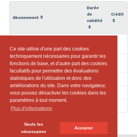
Durée
de
Crédit
Abonnement
validité
4
00. Cours d'essai initiation pole
1
Semaines
dance - gratuit (1x/personne)
Ce site utilise d'une part des cookies
Ce site utilise d'une part des cookies
techniquement nécessaires pour garantir les
techniquement nécessaires pour garantir les
4
1
00. Cours initiation
fonctions de base, et d'autre part des cookies
fonctions de base, et d'autre part des cookies
Semaines
facultatifs pour permettre des évaluations
facultatifs pour permettre des évaluations
statistiques de l'utilisation et donc des
statistiques de l'utilisation et donc des
6 Mois
5
1. Carte 5 cours
améliorations du site. Dans votre navigateur,
améliorations du site. Dans votre navigateur,
6 Mois
10
2. Carte 10 cours
vous pouvez désactiver les cookies dans les
vous pouvez désactiver les cookies dans les
paramètres à tout moment.
paramètres à tout moment.
6 Mois
20
3. Carte 20 cours
Plus d'informations
Plus d'informations
Seuls les
Seuls les
Accepter
Accepter
nécessaires
nécessaires