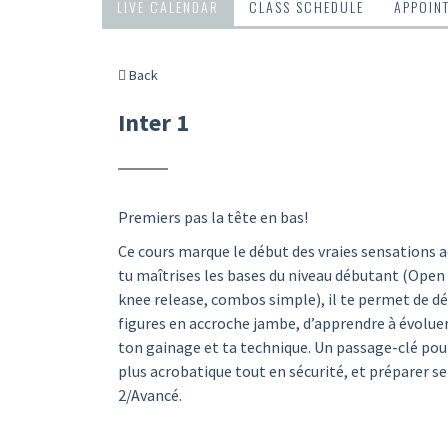
LIVE CALENDAR
CLASS SCHEDULE
APPOIN
Back
Inter 1
Premiers pas la tête en bas!
Ce cours marque le début des vraies sensations a
tu maîtrises les bases du niveau débutant (Open V
knee release, combos simple), il te permet de dé
figures en accroche jambe, d’apprendre à évoluer
ton gainage et ta technique. Un passage-clé pou
plus acrobatique tout en sécurité, et préparer s
2/Avancé.