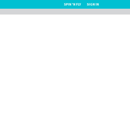
SPIN 'N FLY
SIGN IN