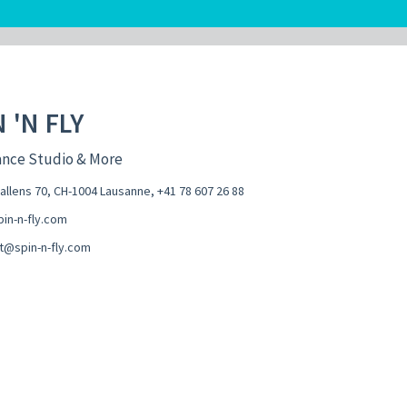
 'N FLY
ance Studio & More
hallens 70, CH-1004 Lausanne
,
+41 78 607 26 88
in-n-fly.com
t@spin-n-fly.com