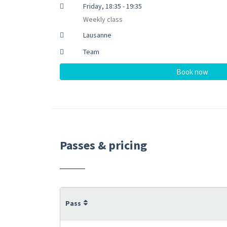
Friday, 18:35 - 19:35
Weekly class
Lausanne
Team
Book now
Passes & pricing
Pass