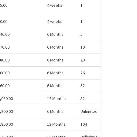
5.00
4 weeks
1
0.00
4 weeks
1
40.00
6 Months
5
70.00
6 Months
10
80.00
6 Months
20
00.00
6 Months
26
60.00
6 Months
52
,080.00
12 Months
52
,200.00
6 Months
Unlimited
,800.00
12 Months
104