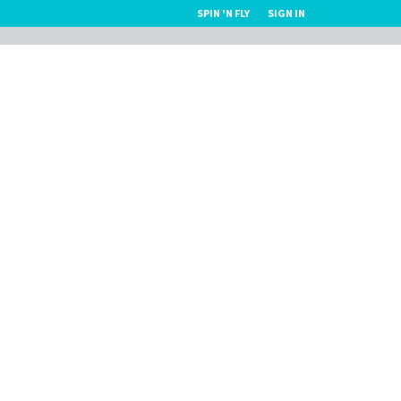
SPIN 'N FLY
SIGN IN