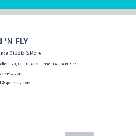
 'N FLY
ance Studio & More
hallens 70, CH-1004 Lausanne
,
+41 78 607 26 88
in-n-fly.com
t@spin-n-fly.com