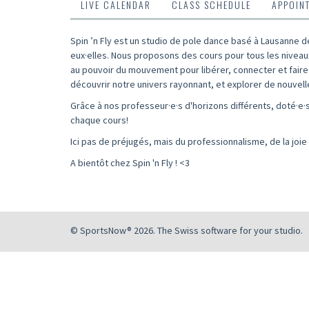
LIVE CALENDAR
CLASS SCHEDULE
APPOIN
Spin ’n Fly est un studio de pole dance basé à Lausanne de
eux·elles. Nous proposons des cours pour tous les niveaux
au pouvoir du mouvement pour libérer, connecter et faire 
découvrir notre univers rayonnant, et explorer de nouvel
Grâce à nos professeur·e·s d'horizons différents, doté·e
chaque cours!
Ici pas de préjugés, mais du professionnalisme, de la joie 
A bientôt chez Spin 'n Fly ! <3
© SportsNow® 2026. The Swiss software for your studio.