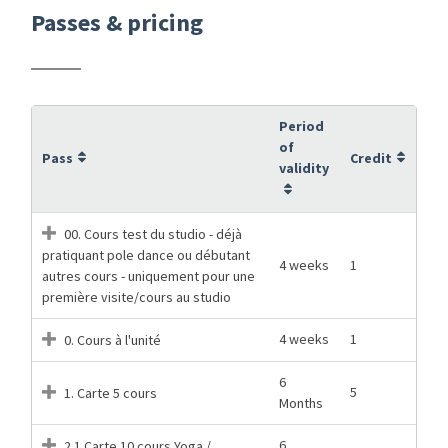
Passes & pricing
Period
of
Pass
Credit
validity
00. Cours test du studio - déjà
pratiquant pole dance ou débutant
4 weeks
1
autres cours - uniquement pour une
première visite/cours au studio
4 weeks
1
0. Cours à l'unité
6
5
1. Carte 5 cours
Months
6
2.1 Carte 10 cours Yoga /