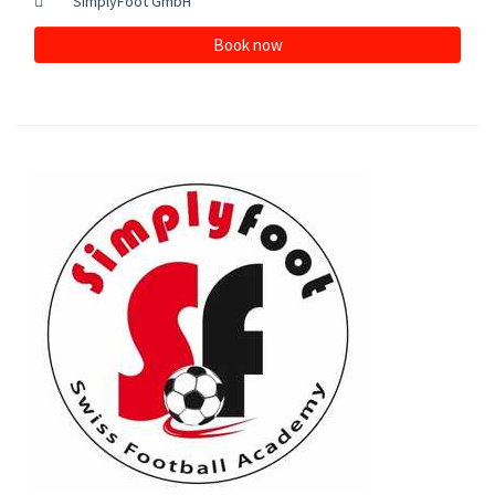
SimplyFoot GmbH
Book now