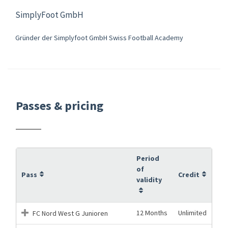
SimplyFoot GmbH
Gründer der Simplyfoot GmbH Swiss Football Academy
Passes & pricing
Period
of
Pass
Credit
validity
12 Months
Unlimited
FC Nord West G Junioren