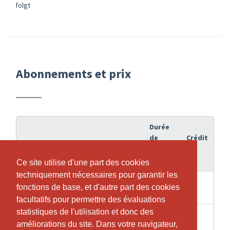
folgt
Abonnements et prix
Durée
de
Crédit
Abonnement
validité
Ce site utilise d'une part des cookies
Ce site utilise d'une part des cookies
techniquement nécessaires pour garantir les
techniquement nécessaires pour garantir les
10er Abo (Einsetzbar für STABI and
4 Mois
10
fonctions de base, et d'autre part des cookies
fonctions de base, et d'autre part des cookies
More und Indoor Cycling)
facultatifs pour permettre des évaluations
facultatifs pour permettre des évaluations
statistiques de l'utilisation et donc des
statistiques de l'utilisation et donc des
20er Abo (Einsetzbar für STABI and
7 Mois
20
améliorations du site. Dans votre navigateur,
améliorations du site. Dans votre navigateur,
More und Indoor Cycling)