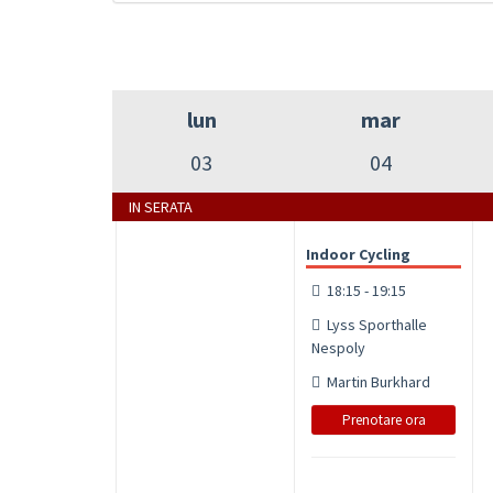
lun
mar
03
04
IN SERATA
Indoor Cycling
18:15 - 19:15
Lyss Sporthalle
Nespoly
Martin Burkhard
Prenotare ora