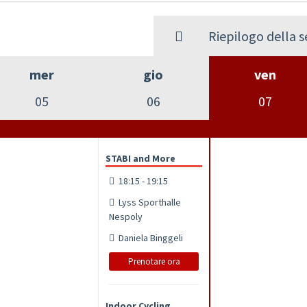
Riepilogo della 
mer
gio
ven
05
06
07
STABI and More
18:15 - 19:15
Lyss Sporthalle
Nespoly
Daniela Binggeli
Prenotare ora
Indoor Cycling