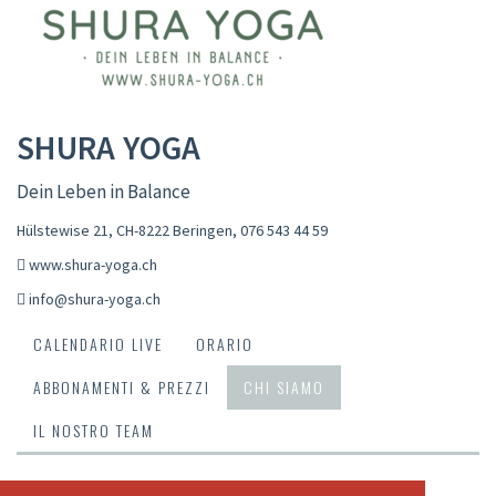
SHURA YOGA
Dein Leben in Balance
Hülstewise 21, CH-8222 Beringen
,
076 543 44 59
www.shura-yoga.ch
info@shura-yoga.ch
CALENDARIO LIVE
ORARIO
ABBONAMENTI & PREZZI
CHI SIAMO
IL NOSTRO TEAM
Shura ist Sanskrit (शूर śūra) und bedeutet tapfer,