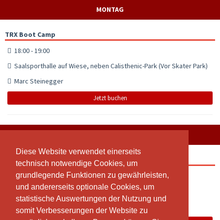
MONTAG
TRX Boot Camp
18:00 - 19:00
Saalsporthalle auf Wiese, neben Calisthenic-Park (Vor Skater Park)
Marc Steinegger
Jetzt buchen
SONNTAG
Diese Website verwendet einerseits
Diese Website verwendet einerseits
Kompensationsstunde
technisch notwendige Cookies, um
technisch notwendige Cookies, um
grundlegende Funktionen zu gewährleisten,
grundlegende Funktionen zu gewährleisten,
22:00 - 23:00
und andererseits optionale Cookies, um
und andererseits optionale Cookies, um
Entenhausen
statistische Auswertungen der Nutzung und
statistische Auswertungen der Nutzung und
Marc Steinegger
somit Verbesserungen der Website zu
somit Verbesserungen der Website zu