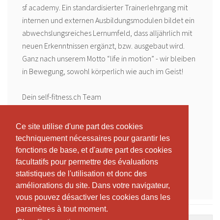
sf academy. Ein standardisierter Trainerlehrgang mit
internen und externen Ausbildungsmodulen bildet ein
abwechslungsreiches Lernumfeld, dass alljährlich mit
neuen Erkenntnissen ergänzt, bzw. ausgebaut wird.
Ganz nach unserem Motto “life in motion” - wir bleiben
in Bewegung, sowohl körperlich wie auch im Geist!
Dein self-fitness.ch Team
Alle Informationen zu unserer sf academy: www.self-
Ce site utilise d'une part des cookies
Ce site utilise d'une part des cookies
fitness.ch
techniquement nécessaires pour garantir les
techniquement nécessaires pour garantir les
(https://www.self-fitness.ch/Home/ueber-uns/210/?
fonctions de base, et d'autre part des cookies
fonctions de base, et d'autre part des cookies
oid=263&lang=de)
facultatifs pour permettre des évaluations
facultatifs pour permettre des évaluations
statistiques de l'utilisation et donc des
statistiques de l'utilisation et donc des
améliorations du site. Dans votre navigateur,
améliorations du site. Dans votre navigateur,
vous pouvez désactiver les cookies dans les
vous pouvez désactiver les cookies dans les
paramètres à tout moment.
paramètres à tout moment.