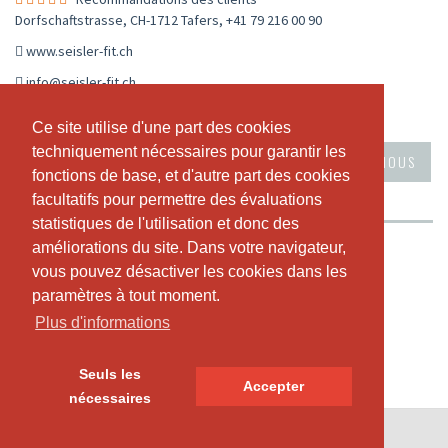
Dorfschaftstrasse, CH-1712 Tafers
,
+41 79 216 00 90
www.seisler-fit.ch
info@seisler-fit.ch
CALENDRIER EN DIRECT
HORAIRE
WORKSHOPS
Ce site utilise d'une part des cookies
Ce site utilise d'une part des cookies
techniquement nécessaires pour garantir les
techniquement nécessaires pour garantir les
ABONNEMENTS ET PRIX
VIDÉOS
A PROPOS DE NOUS
fonctions de base, et d'autre part des cookies
fonctions de base, et d'autre part des cookies
NOTRE TEAM
RECOMMANDATIONS DES CLIENTS
facultatifs pour permettre des évaluations
facultatifs pour permettre des évaluations
statistiques de l'utilisation et donc des
statistiques de l'utilisation et donc des
améliorations du site. Dans votre navigateur,
améliorations du site. Dans votre navigateur,
Gruppenfitness im Sensebezirk - Les Mills - Pilates - TRX
vous pouvez désactiver les cookies dans les
vous pouvez désactiver les cookies dans les
Gratis Kaffee - Theke
Gratis Parkplatz
paramètres à tout moment.
paramètres à tout moment.
Garderoben mit WC und Duschen
Plus d'informations
Plus d'informations
klein - aber fein
Seuls les
Seuls les
Accepter
Accepter
nécessaires
nécessaires
© SportsNow® 2026. Le logiciel suisse pour ton studio.