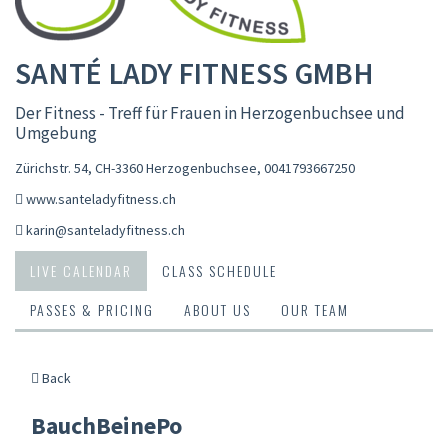
SANTÉ LADY FITNESS GMBH
Der Fitness - Treff für Frauen in Herzogenbuchsee und
Umgebung
Zürichstr. 54, CH-3360 Herzogenbuchsee
,
0041793667250
www.santeladyfitness.ch
karin@santeladyfitness.ch
LIVE CALENDAR
CLASS SCHEDULE
PASSES & PRICING
ABOUT US
OUR TEAM
Back
BauchBeinePo