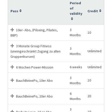
Period
of
Pass
Credit
validity
3
10er- Abo, (Piloxing, Pilates,
10
Months
BBP)
3 Monate Group Fitness
3
Unlimited
(uneingeschränkt Zugang zu allen
Months
Gruppenkursen)
6 weeks
Unlimited
6 Wochen Power-Mission
3
10
BauchBeinePo, 10er Abo
Months
6
20
BauchBeinePo, 20er Abo
Months
3
10
Body to Love, 10 er Abo