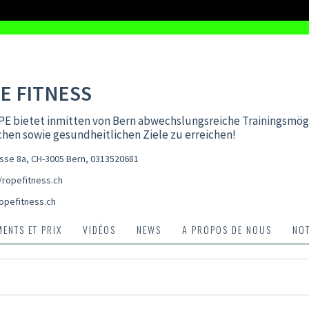
E FITNESS
E bietet inmitten von Bern abwechslungsreiche Trainingsmög
chen sowie gesundheitlichen Ziele zu erreichen!
sse 8a, CH-3005 Bern
,
0313520681
/ropefitness.ch
opefitness.ch
ENTS ET PRIX
VIDÉOS
NEWS
A PROPOS DE NOUS
NO