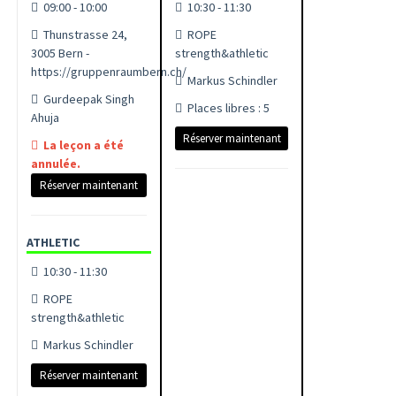
09:00 - 10:00
10:30 - 11:30
Thunstrasse 24,
ROPE
3005 Bern -
strength&athletic
https://gruppenraumbern.ch/
Markus Schindler
Gurdeepak Singh
Places libres : 5
Ahuja
Réserver maintenant
La leçon a été
annulée.
Réserver maintenant
ATHLETIC
10:30 - 11:30
ROPE
strength&athletic
Markus Schindler
Réserver maintenant