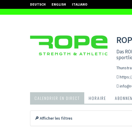
DEUTSCH
ENGLISH
ITALIANO
ROP
Das ROP
sportli
Thunstra
https:/
info@r
CALENDRIER EN DIRECT
HORAIRE
ABONNEM
🔎 Afficher les filtres