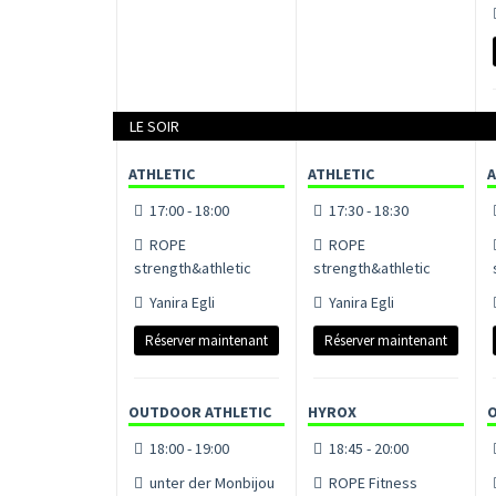
LE SOIR
ATHLETIC
ATHLETIC
A
17:00 - 18:00
17:30 - 18:30
ROPE
ROPE
strength&athletic
strength&athletic
Yanira Egli
Yanira Egli
Réserver maintenant
Réserver maintenant
OUTDOOR ATHLETIC
HYROX
18:00 - 19:00
18:45 - 20:00
unter der Monbijou
ROPE Fitness