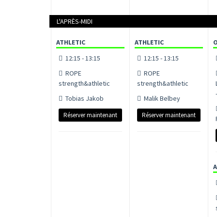
L'APRÈS-MIDI
ATHLETIC
ATHLETIC
12:15 - 13:15
12:15 - 13:15
ROPE
ROPE
strength&athletic
strength&athletic
Tobias Jakob
Malik Belbey
Réserver maintenant
Réserver maintenant
A