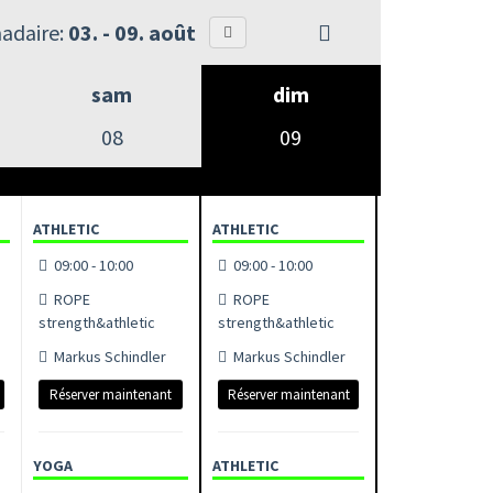
adaire:
03. - 09. août
sam
dim
08
09
ATHLETIC
ATHLETIC
09:00 - 10:00
09:00 - 10:00
ROPE
ROPE
strength&athletic
strength&athletic
Markus Schindler
Markus Schindler
Réserver maintenant
Réserver maintenant
YOGA
ATHLETIC