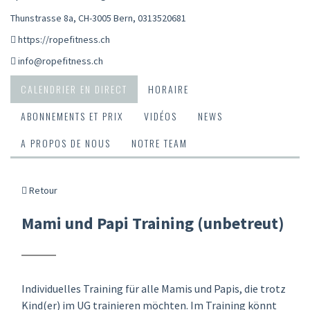
Thunstrasse 8a, CH-3005 Bern
,
0313520681
https://ropefitness.ch
info@ropefitness.ch
CALENDRIER EN DIRECT
HORAIRE
ABONNEMENTS ET PRIX
VIDÉOS
NEWS
A PROPOS DE NOUS
NOTRE TEAM
Retour
Mami und Papi Training (unbetreut)
Individuelles Training für alle Mamis und Papis, die trotz
Kind(er) im UG trainieren möchten. Im Training könnt