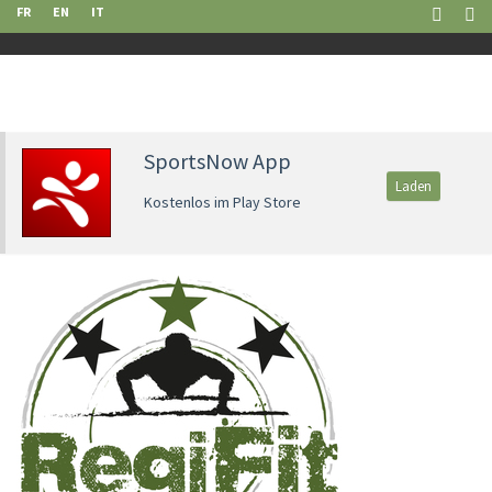
FR
EN
IT
SportsNow App
Laden
Kostenlos im Play Store